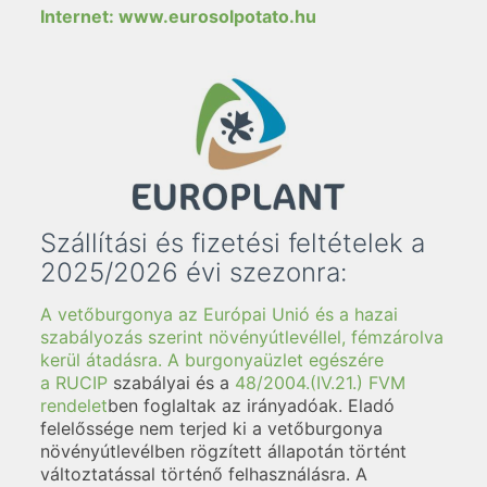
Internet: www.eurosolpotato.hu
Szállítási és fizetési feltételek a
2025/2026 évi szezonra:
A vetőburgonya az Európai Unió és a hazai
szabályozás szerint növényútlevéllel, fémzárolva
kerül átadásra. A burgonyaüzlet egészére
a
RUCIP
szabályai és a
48/2004.(IV.21.) FVM
rendelet
ben foglaltak az irányadóak. Eladó
felelőssége nem terjed ki a vetőburgonya
növényútlevélben rögzített állapotán történt
változtatással történő felhasználásra. A