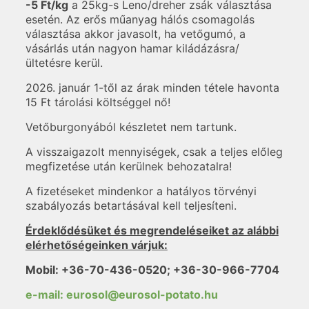
-5 Ft/kg
a 25kg-s Leno/dreher zsák választása
esetén. Az erős műanyag hálós csomagolás
választása akkor javasolt, ha vetőgumó, a
vásárlás után nagyon hamar kiládázásra/
ültetésre kerül.
2026. január 1-től az árak minden tétele havonta
15 Ft tárolási költséggel nő!
Vetőburgonyából készletet nem tartunk.
A visszaigazolt mennyiségek, csak a teljes előleg
megfizetése után kerülnek behozatalra!
A fizetéseket mindenkor a hatályos törvényi
szabályozás betartásával kell teljesíteni.
Érdeklődésüket és megrendeléseiket az alábbi
elérhetőségeinken várjuk:
Mobil: +36-70-436-0520; +36-30-966-7704
e-mail: eurosol@eurosol-potato.hu