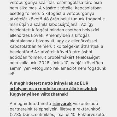
vetőburgonya szállítási csomagolása tárolásra
nem alkalmas. A vásárolt tétellel kapcsolatban
esetleg fölmerülő kifogást a vetőburgonya
átvételét követő 48 órán belül tudunk fogadni e-
mail útján a számla kibocsájtójánál. Az így
bejelentett kifogást minden esetben helyszíni
ellenőrzés követi. Amennyiben a kifogás
alaptalannak bizonyult, úgy az ellenőrzéssel
kapcsolatban felmerült költségeket áthárítjuk a
bejelentőre! Az átvételt követő tárolásból
adódóan fölmerült problémákért felelősséget
nem vállalunk. 2026. június 10. napját követően
semmilyen vetőgumó reklamációt nem fogadunk
el!
A meghirdetett nettó irányárak az EUR
árfolyam és a rendelkezésre álló készletek
függvényében változhatnak!
A meghirdetett nettó
irányárak
viszonteladó
partnereink telephelyein, illetve a raktárunkból
(2735 Dánszentmiklós, Irsai út 10. Raktárvezető: