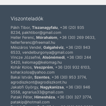
Viszonteladók
Pákh Tibor,
Tiszanagyfalu
,
+36 (20) 935
8234
, pakhtibor@gmail.com
Heller Ferenc,
Mórahalom
,
+36 (30) 269 0633
,
hellerferenc@freemail.hu
Mészáros Vendel,
Galgahévíz
,
+36 (20) 943
6533
, vendelburgonya@gmail.com
Vincze Józsefné,
Alsónémedi
,
+36 (30) 244
5420
, kelomag@kelomag.hu
Kohár Kolos,
Veszprém
,
+36 (20) 932 6103
,
kohar.kolos@yahoo.com
Bakai István,
Szentes
,
+36 (30) 953 3774
,
agrodiszkont@agrodiszkont.hu
Jakabfi György,
Nagykanizsa
,
+36 (30) 946
5558
, agrarius33@gmail.com
Pataki Péter,
Hímesháza
,
+36 (30) 327 3774
,
patakip@hotmail.com