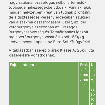
hogy szakmai összefogás nélkül a termelők
többsége nehézségekbe ütközik. Vannak, akik
minden helyzetben kreatívan tudnak profitálni,
de a tisztességes verseny érdekében szükség
van a szakma összefogására. Ezért, az idei
vetőburgonya szezonban az Országos
Burgonyaszövetség és Terméktanács igazolt
tagja vetőburgonya vásárlásukból
-5Ft/kg
kedvezményt kapnak az Euro Sol Kft ügyfelei.
A táblázatban szereplő árak Klasse A, 25kg juta
kiszerelésre vonatkoznak.
Fajta, kategória
Frak
Kl
ció
as
(mm
se
/mm
A,
)
I.
sz
ap
fo
k,