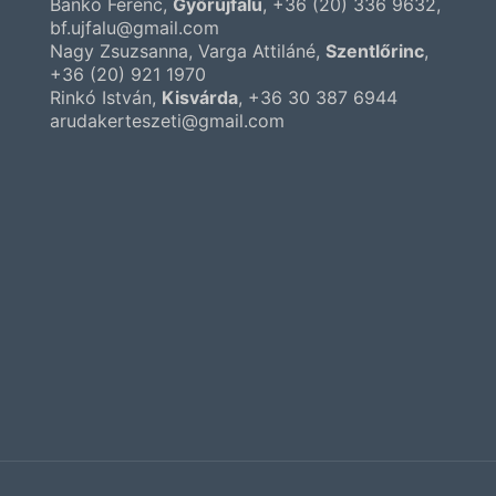
Bankó Ferenc,
Győrújfalu
,
+36 (20) 336 9632
,
bf.ujfalu@gmail.com
Nagy Zsuzsanna, Varga Attiláné,
Szentlőrinc
,
+36 (20) 921 1970
Rinkó István,
Kisvárda
,
+36 30 387 6944
arudakerteszeti@gmail.com