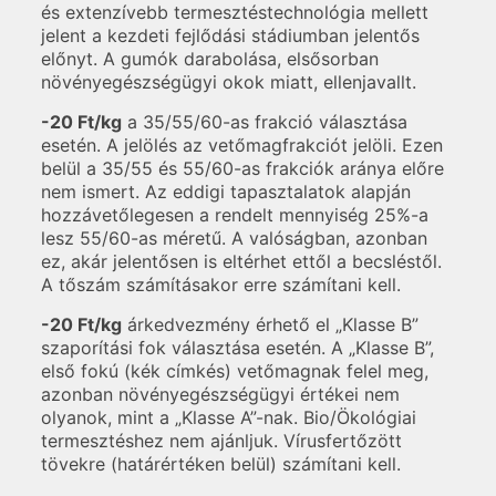
és extenzívebb termesztéstechnológia mellett
jelent a kezdeti fejlődási stádiumban jelentős
előnyt. A gumók darabolása, elsősorban
növényegészségügyi okok miatt, ellenjavallt.
-20 Ft/kg
a 35/55/60-as frakció választása
esetén. A jelölés az vetőmagfrakciót jelöli. Ezen
belül a 35/55 és 55/60-as frakciók aránya előre
nem ismert. Az eddigi tapasztalatok alapján
hozzávetőlegesen a rendelt mennyiség 25%-a
lesz 55/60-as méretű. A valóságban, azonban
ez, akár jelentősen is eltérhet ettől a becsléstől.
A tőszám számításakor erre számítani kell.
-20 Ft/kg
árkedvezmény érhető el „Klasse B”
szaporítási fok választása esetén. A „Klasse B”,
első fokú (kék címkés) vetőmagnak felel meg,
azonban növényegészségügyi értékei nem
olyanok, mint a „Klasse A”-nak. Bio/Ökológiai
termesztéshez nem ajánljuk. Vírusfertőzött
tövekre (határértéken belül) számítani kell.