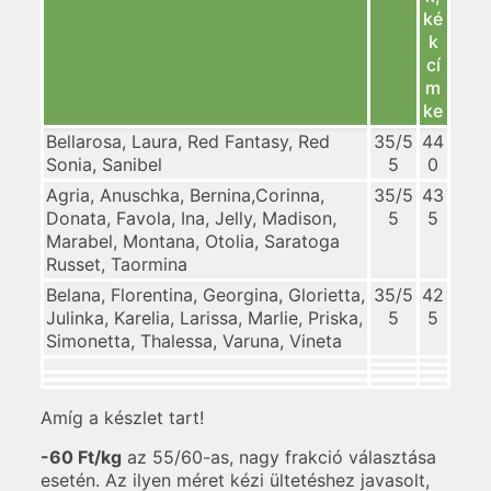
ké
k
cí
m
ke
Bellarosa, Laura, Red Fantasy, Red
35/5
44
Sonia, Sanibel
5
0
Agria, Anuschka, Bernina,Corinna,
35/5
43
Donata, Favola, Ina, Jelly, Madison,
5
5
Marabel, Montana, Otolia, Saratoga
Russet, Taormina
Belana, Florentina, Georgina, Glorietta,
35/5
42
Julinka, Karelia, Larissa, Marlie, Priska,
5
5
Simonetta, Thalessa, Varuna, Vineta
Amíg a készlet tart!
-60 Ft/kg
az 55/60-as, nagy frakció választása
esetén. Az ilyen méret kézi ültetéshez javasolt,