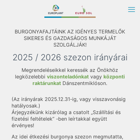
BURGONYAFAJTÁINK AZ IGÉNYES TERMELŐK
SIKERES ÉS GAZDASÁGOS MUNKÁJÁT
SZOLGÁLJÁK!
2025 / 2026 szezon irányárai
Megrendeléseikkel keressék az Önökhöz
legközelebbi
viszonteladónkat
vagy
központi
raktárunkat
Dánszentmiklóson.
(Az irányárak 2025.12.31-ig, vagy visszavonásig
hatályosak.)
Árjegyzékünk kizárólag a csatolt „Szállítási és
fizetési feltételek” -ben leírtakkal együtt
érvényes!
Az idei étkezési burgonya szezon megmutatta,