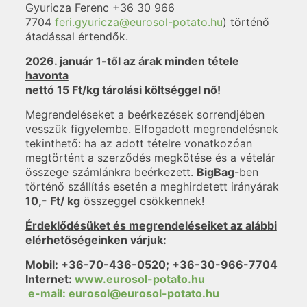
Gyuricza Ferenc
+36 30 966
7704
feri.gyuricza@eurosol-potato.hu
) történő
átadással értendők.
2026. január 1-től az árak minden tétele
havonta
nettó 15 Ft/kg tárolási költséggel nő!
Megrendeléseket a beérkezések sorrendjében
vesszük figyelembe. Elfogadott megrendelésnek
tekinthető: ha az adott tételre vonatkozóan
megtörtént a szerződés megkötése és a vételár
összege számlánkra beérkezett.
BigBag
-ben
történő szállítás esetén a meghirdetett irányárak
10,- Ft/ kg
összeggel csökkennek!
Érdeklődésüket és megrendeléseiket az alábbi
elérhetőségeinken várjuk:
Mobil: +36-70-436-0520; +36-30-966-7704
Internet:
www.eurosol-potato.hu
e-mail: eurosol@eurosol-potato.hu