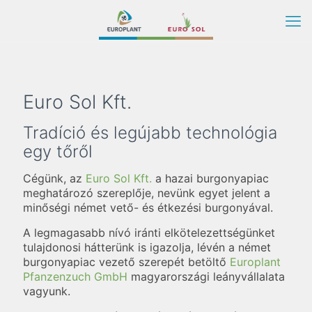
Euro Sol Kft.
Tradíció és legújabb technológia
egy tőről
Cégünk, az
Euro Sol Kft.
a hazai burgonyapiac
meghatározó szereplője, nevünk egyet jelent a
minőségi német vető- és étkezési burgonyával.
A legmagasabb nívó iránti elkötelezettségünket
tulajdonosi hátterünk is igazolja, lévén a német
burgonyapiac vezető szerepét betöltő
Europlant
Pfanzenzuch GmbH
magyarországi leányvállalata
vagyunk.