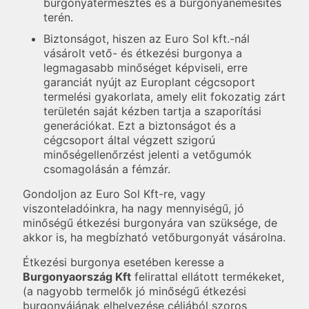
burgonyatermesztés és a burgonyanemesítés
terén.
Biztonságot, hiszen az Euro Sol kft.-nál
vásárolt vető- és étkezési burgonya a
legmagasabb minőséget képviseli, erre
garanciát nyújt az Europlant cégcsoport
termelési gyakorlata, amely elit fokozatig zárt
területén saját kézben tartja a szaporítási
generációkat. Ezt a biztonságot és a
cégcsoport által végzett szigorú
minőségellenőrzést jelenti a vetőgumók
csomagolásán a fémzár.
Gondoljon az Euro Sol Kft-re, vagy
viszonteladóinkra, ha nagy mennyiségű, jó
minőségű étkezési burgonyára van szüksége, de
akkor is, ha megbízható vetőburgonyát vásárolna.
Étkezési burgonya esetében keresse a
Burgonyaország Kft
felirattal ellátott termékeket,
(a nagyobb termelők jó minőségű étkezési
burgonyájának elhelyezése céljából szoros