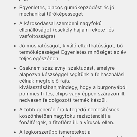
Egyenletes, piacos gumóképződést és jó
mechanikai tűrőképességet
A károsodással szembeni nagyfokú
ellenállóságot (csekély hajlam fekete- és
vasfoltosságra)
Jó moshatóságot, kiváló eltarthatóságot, bő
termőképességet Egyenletes minőséget az év
teljes egészében
Csaknem száz évnyi szaktudást, amelyre
alapozva készséggel segítünk a felhasználási
célnak megfelelő fajta
kiválasztásában,mindegy, hogy a burgonyából
pommes frites, chips vagy éppen szárazon ill.
nedvesen feldolgozott termék készül.
A több generációra kiterjedő nemesítésnek
köszönhetően nagyfokú rezisztenciát a
fonálférgek, a fitoflóra ill. a vírusok ellen.
A legkorszerűbb ismereteket a