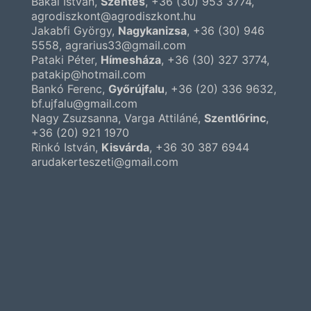
Bakai István,
Szentes
,
+36 (30) 953 3774
,
agrodiszkont@agrodiszkont.hu
Jakabfi György,
Nagykanizsa
,
+36 (30) 946
5558
, agrarius33@gmail.com
Pataki Péter,
Hímesháza
,
+36 (30) 327 3774
,
patakip@hotmail.com
Bankó Ferenc,
Győrújfalu
,
+36 (20) 336 9632
,
bf.ujfalu@gmail.com
Nagy Zsuzsanna, Varga Attiláné,
Szentlőrinc
,
+36 (20) 921 1970
Rinkó István,
Kisvárda
,
+36 30 387 6944
arudakerteszeti@gmail.com