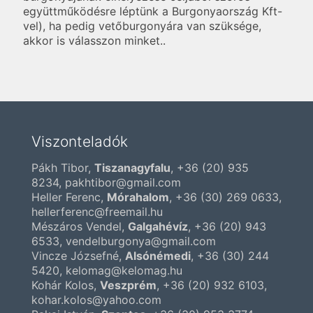
együttműködésre léptünk a Burgonyaország Kft-
vel), ha pedig vetőburgonyára van szüksége,
akkor is válasszon minket..
Viszonteladók
Pákh Tibor,
Tiszanagyfalu
,
+36 (20) 935
8234
, pakhtibor@gmail.com
Heller Ferenc,
Mórahalom
,
+36 (30) 269 0633
,
hellerferenc@freemail.hu
Mészáros Vendel,
Galgahévíz
,
+36 (20) 943
6533
, vendelburgonya@gmail.com
Vincze Józsefné,
Alsónémedi
,
+36 (30) 244
5420
, kelomag@kelomag.hu
Kohár Kolos,
Veszprém
,
+36 (20) 932 6103
,
kohar.kolos@yahoo.com