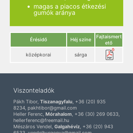
magas a piacos étkezési
gumók aránya
Fajtaismert
Érésidő
Héj színe
ető
középkorai
sárga
Viszonteladók
Pákh Tibor,
Tiszanagyfalu
,
+36 (20) 935
8234
, pakhtibor@gmail.com
Heller Ferenc,
Mórahalom
,
+36 (30) 269 0633
,
hellerferenc@freemail.hu
Mészáros Vendel,
Galgahévíz
,
+36 (20) 943
6533
, vendelburgonya@gmail.com