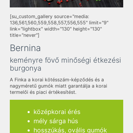
[su_custom_gallery source="media:
136,561,560,559,558,557,556,555" limit="9"
link="lightbox" width="130" height="130"
title="never"]
Bernina
keményre fövő minőségi étkezési
burgonya
A Finka a korai kötésszám-képződés és a
nagyméretű gumók miatt garantálja a korai
termelői és piaci értékesítést.
középkorai érés
mély sárga hús
hosszúkás, ovális gumók