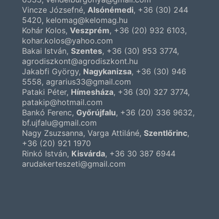
Vincze Józsefné,
Alsónémedi
,
+36 (30) 244
5420
, kelomag@kelomag.hu
Kohár Kolos,
Veszprém
,
+36 (20) 932 6103
,
kohar.kolos@yahoo.com
Bakai István,
Szentes
,
+36 (30) 953 3774
,
agrodiszkont@agrodiszkont.hu
Jakabfi György,
Nagykanizsa
,
+36 (30) 946
5558
, agrarius33@gmail.com
Pataki Péter,
Hímesháza
,
+36 (30) 327 3774
,
patakip@hotmail.com
Bankó Ferenc,
Győrújfalu
,
+36 (20) 336 9632
,
bf.ujfalu@gmail.com
Nagy Zsuzsanna, Varga Attiláné,
Szentlőrinc
,
+36 (20) 921 1970
Rinkó István,
Kisvárda
,
+36 30 387 6944
arudakerteszeti@gmail.com