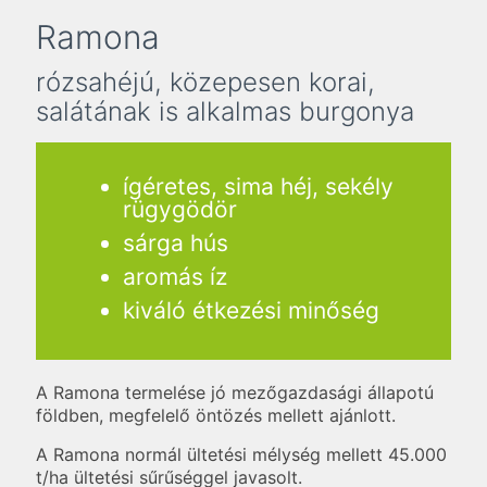
Ramona
rózsahéjú, közepesen korai,
salátának is alkalmas burgonya
ígéretes, sima héj, sekély
rügygödör
sárga hús
aromás íz
kiváló étkezési minőség
A Ramona termelése jó mezőgazdasági állapotú
földben, megfelelő öntözés mellett ajánlott.
A Ramona normál ültetési mélység mellett 45.000
t/ha ültetési sűrűséggel javasolt.