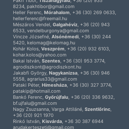
Pákh Tibor,
Tiszanagyfalu
,
+36 (20) 935
8234
, pakhtibor@gmail.com
Heller Ferenc,
Mórahalom
,
+36 (30) 269 0633
,
hellerferenc@freemail.hu
Mészáros Vendel,
Galgahévíz
,
+36 (20) 943
6533
, vendelburgonya@gmail.com
Vincze Józsefné,
Alsónémedi
,
+36 (30) 244
5420
, kelomag@kelomag.hu
Kohár Kolos,
Veszprém
,
+36 (20) 932 6103
,
kohar.kolos@yahoo.com
Bakai István,
Szentes
,
+36 (30) 953 3774
,
agrodiszkont@agrodiszkont.hu
Jakabfi György,
Nagykanizsa
,
+36 (30) 946
5558
, agrarius33@gmail.com
Pataki Péter,
Hímesháza
,
+36 (30) 327 3774
,
patakip@hotmail.com
Bankó Ferenc,
Győrújfalu
,
+36 (20) 336 9632
,
bf.ujfalu@gmail.com
Nagy Zsuzsanna, Varga Attiláné,
Szentlőrinc
,
+36 (20) 921 1970
Rinkó István,
Kisvárda
,
+36 30 387 6944
arudakerteszeti@gmail.com