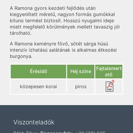
A Ramona gyors kezdeti fejlődés után
kiegyenlített méretű, nagyon formás gumókkal
kituno termést biztosít. Hosszú nyugalmi ideje
miatt megfelelő körülmények mellett tavaszig jól
tárolható.
A Ramona keményre fövő, sötét sárga húsú
intenzív ízhatású salátának is alkalmas étkezési
burgonya.
Fajtaismert
Érésidő
Héj színe
ető
közepesen korai
piros
Viszonteladók