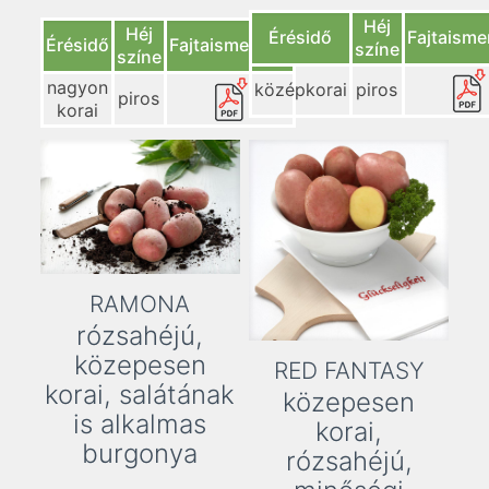
Héj
Héj
Érésidő
Fajtaisme
Érésidő
Fajtaismertető
színe
színe
nagyon
középkorai
piros
piros
korai
RAMONA
rózsahéjú,
közepesen
RED FANTASY
korai, salátának
közepesen
is alkalmas
korai,
burgonya
rózsahéjú,