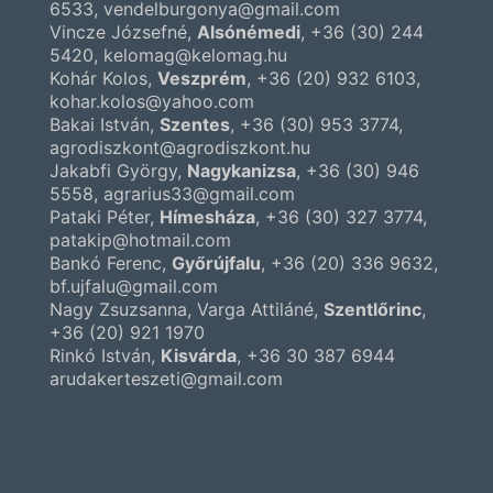
6533
, vendelburgonya@gmail.com
Vincze Józsefné,
Alsónémedi
,
+36 (30) 244
5420
, kelomag@kelomag.hu
Kohár Kolos,
Veszprém
,
+36 (20) 932 6103
,
kohar.kolos@yahoo.com
Bakai István,
Szentes
,
+36 (30) 953 3774
,
agrodiszkont@agrodiszkont.hu
Jakabfi György,
Nagykanizsa
,
+36 (30) 946
5558
, agrarius33@gmail.com
Pataki Péter,
Hímesháza
,
+36 (30) 327 3774
,
patakip@hotmail.com
Bankó Ferenc,
Győrújfalu
,
+36 (20) 336 9632
,
bf.ujfalu@gmail.com
Nagy Zsuzsanna, Varga Attiláné,
Szentlőrinc
,
+36 (20) 921 1970
Rinkó István,
Kisvárda
,
+36 30 387 6944
arudakerteszeti@gmail.com