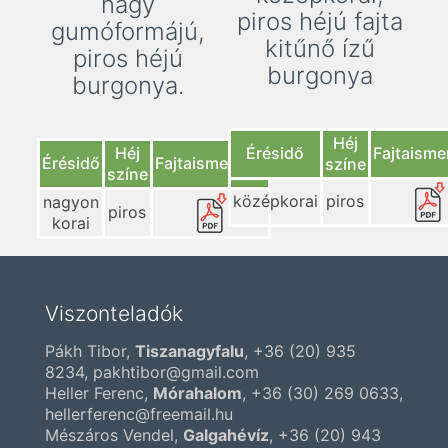
nagy
piros héjú fajta
gumóformájú,
kitűnő ízű
piros héjú
burgonya
burgonya.
Héj
Héj
Érésidő
Fajtaisme
Érésidő
Fajtaismertető
színe
színe
középkorai
piros
nagyon
piros
korai
Viszonteladók
Pákh Tibor,
Tiszanagyfalu
,
+36 (20) 935
8234
, pakhtibor@gmail.com
Heller Ferenc,
Mórahalom
,
+36 (30) 269 0633
,
hellerferenc@freemail.hu
Mészáros Vendel,
Galgahévíz
,
+36 (20) 943