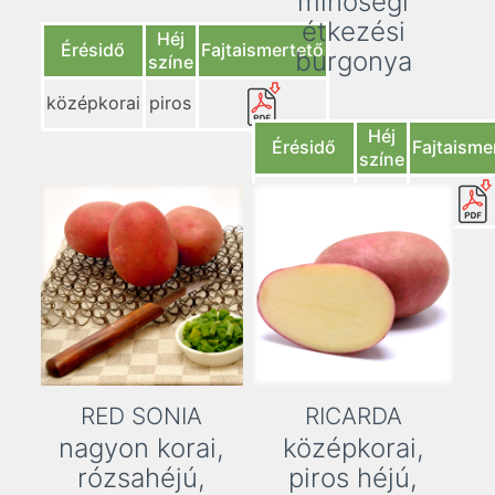
minőségi
étkezési
Héj
Érésidő
Fajtaismertető
burgonya
színe
középkorai
piros
Héj
Érésidő
Fajtaisme
színe
középkorai
piros
RED SONIA
RICARDA
nagyon korai,
középkorai,
rózsahéjú,
piros héjú,