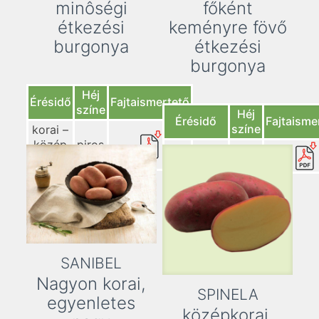
minôségi
főként
étkezési
keményre fövő
burgonya
étkezési
burgonya
Héj
Érésidő
Fajtaismertető
színe
Héj
Érésidő
Fajtaisme
színe
korai –
közép
piros
középkorai
piros
korai
SANIBEL
Nagyon korai,
SPINELA
egyenletes
középkorai,