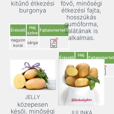
kitűnő étkezési
fövő, minőségi
burgonya
étkezési fajta,
hosszúkás
gumóforma,
Héj
salátának is
Érésidő
Fajtaismertető
színe
alkalmas.
nagyon
sárga
korai
Héj
Érésidő
Fajtaismerte
színe
nagyon
sárga
korai
JELLY
közepesen
késői, minőségi
JULINKA