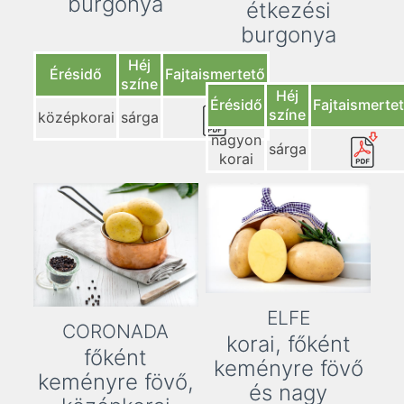
burgonya
étkezési
burgonya
Héj
Érésidő
Fajtaismertető
színe
Héj
Érésidő
Fajtaismerte
színe
középkorai
sárga
nagyon
sárga
korai
ELFE
CORONADA
korai, főként
főként
keményre fövő
keményre fövő,
és nagy