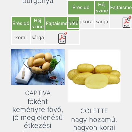
burgonya
Héj
Érésidő
Fajtaisme
színe
Héj
középkorai
sárga
Érésidő
Fajtaismertető
színe
korai
sárga
CAPTIVA
főként
keményre fövő,
COLETTE
jó megjelenésű
nagy hozamú,
étkezési
nagyon korai