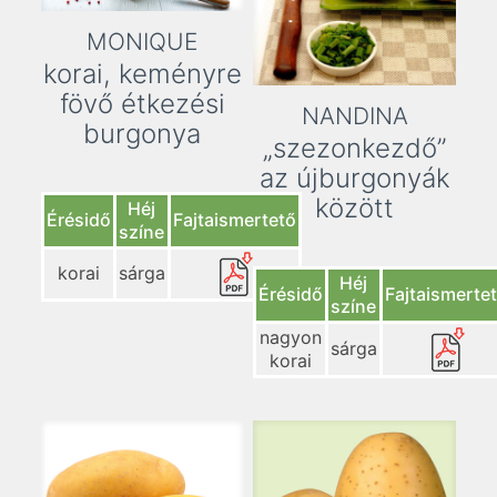
MONIQUE
korai, keményre
fövő étkezési
NANDINA
burgonya
„szezonkezdő”
az újburgonyák
között
Héj
Érésidő
Fajtaismertető
színe
korai
sárga
Héj
Érésidő
Fajtaismerte
színe
nagyon
sárga
korai