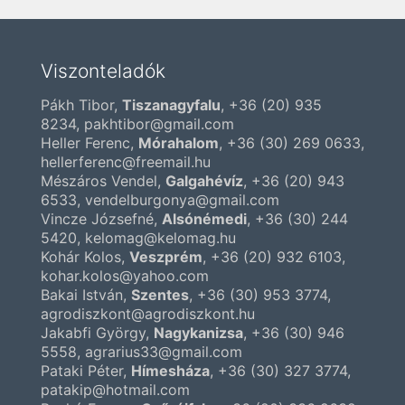
Viszonteladók
Pákh Tibor,
Tiszanagyfalu
,
+36 (20) 935
8234
, pakhtibor@gmail.com
Heller Ferenc,
Mórahalom
,
+36 (30) 269 0633
,
hellerferenc@freemail.hu
Mészáros Vendel,
Galgahévíz
,
+36 (20) 943
6533
, vendelburgonya@gmail.com
Vincze Józsefné,
Alsónémedi
,
+36 (30) 244
5420
, kelomag@kelomag.hu
Kohár Kolos,
Veszprém
,
+36 (20) 932 6103
,
kohar.kolos@yahoo.com
Bakai István,
Szentes
,
+36 (30) 953 3774
,
agrodiszkont@agrodiszkont.hu
Jakabfi György,
Nagykanizsa
,
+36 (30) 946
5558
, agrarius33@gmail.com
Pataki Péter,
Hímesháza
,
+36 (30) 327 3774
,
patakip@hotmail.com