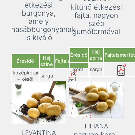
étkezési
kitűnő étkezési
burgonya,
fajta, nagyon
amely
szép
hasábburgonyának
gumóformával
is kiváló
Héj
Érésidő
Fajtaismerte
Héj
színe
Érésidő
Fajtaismertető
színe
korai
sárga
középkorai
sárga
– késői
LILIANA
LEVANTINA
nagyon korai,