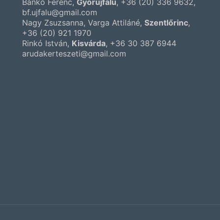
Bankó Ferenc,
Győrújfalu
,
+36 (20) 336 9632
,
bf.ujfalu@gmail.com
Nagy Zsuzsanna, Varga Attiláné,
Szentlőrinc
,
+36 (20) 921 1970
Rinkó István,
Kisvárda
,
+36 30 387 6944
arudakerteszeti@gmail.com