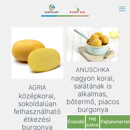
ANUSCHKA
nagyon korai,
salátának is
AGRIA
alkalmas,
középkorai,
bőtermő, piacos
sokoldalúan
burgonya
felhasználható
étkezési
Héj
Érésidő
Fajtaismerte
színe
burgonya