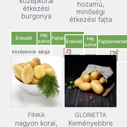
középkorai
hozamú,
étkezési
minőségi
burgonya
étkezési fajta
Héj
Érésidő
Fajtaismertető
Héj
színe
Érésidő
Fajtaismerte
színe
középkorai
sárga
korai
sárga
FINKA
GLORIETTA
nagyon korai,
Keményebbre