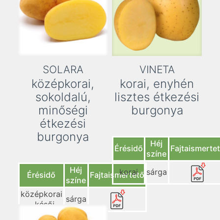
SOLARA
VINETA
középkorai,
korai, enyhén
sokoldalú,
lisztes étkezési
minőségi
burgonya
étkezési
burgonya
Héj
Érésidő
Fajtaismerte
színe
Héj
korai
sárga
Érésidő
Fajtaismertető
színe
középkorai
sárga
– késői