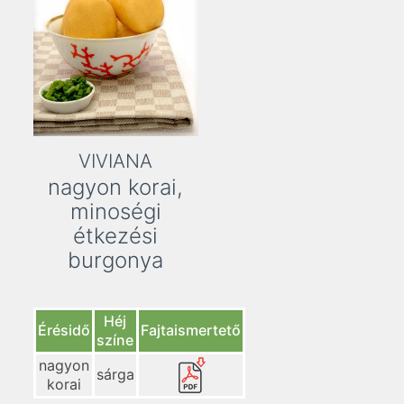
VIVIANA
nagyon korai,
minoségi
étkezési
burgonya
Héj
Érésidő
Fajtaismertető
színe
nagyon
sárga
korai