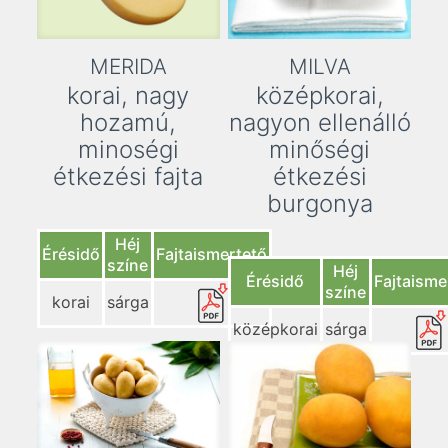
MERIDA
MILVA
korai, nagy
középkorai,
hozamú,
nagyon ellenálló
minoségi
minőségi
étkezési fajta
étkezési
burgonya
Héj
Érésidő
Fajtaismertető
színe
Héj
Érésidő
Fajtaisme
színe
korai
sárga
középkorai
sárga