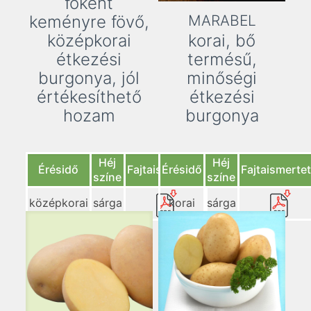
főként
MARABEL
keményre fövő,
korai, bő
középkorai
termésű,
étkezési
minőségi
burgonya, jól
étkezési
értékesíthető
burgonya
hozam
Héj
Héj
Érésidő
Fajtaismerte
Érésidő
Fajtaismertető
színe
színe
korai
sárga
középkorai
sárga