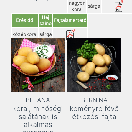
nagyon
sárga
korai
Héj
Érésidő
Fajtaismertető
színe
középkorai
sárga
BELANA
BERNINA
korai, minőségi
keményre fövő
salátának is
étkezési fajta
alkalmas