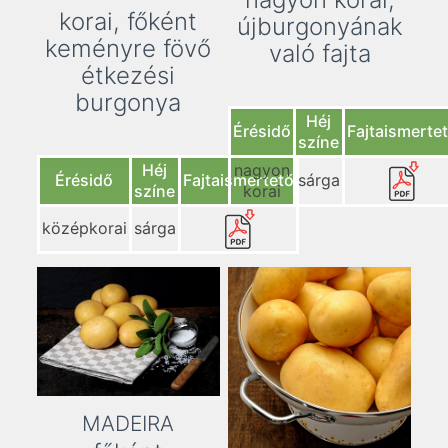
korai, főként
újburgonyának
keményre fövő
való fajta
étkezési
burgonya
Héj
Érésidő
Fajtaismerte
színe
Héj
nagyon
Érésidő
Fajtaismertető
sárga
színe
korai
középkorai
sárga
MADEIRA