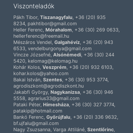
Viszonteladók
Pákh Tibor,
Tiszanagyfalu
,
+36 (20) 935
8234
, pakhtibor@gmail.com
Heller Ferenc,
Mórahalom
,
+36 (30) 269 0633
,
hellerferenc@freemail.hu
Mészáros Vendel,
Galgahévíz
,
+36 (20) 943
6533
, vendelburgonya@gmail.com
Vincze Józsefné,
Alsónémedi
,
+36 (30) 244
5420
, kelomag@kelomag.hu
Kohár Kolos,
Veszprém
,
+36 (20) 932 6103
,
kohar.kolos@yahoo.com
Bakai István,
Szentes
,
+36 (30) 953 3774
,
agrodiszkont@agrodiszkont.hu
Jakabfi György,
Nagykanizsa
,
+36 (30) 946
5558
, agrarius33@gmail.com
Pataki Péter,
Hímesháza
,
+36 (30) 327 3774
,
patakip@hotmail.com
Bankó Ferenc,
Győrújfalu
,
+36 (20) 336 9632
,
bf.ujfalu@gmail.com
Nagy Zsuzsanna, Varga Attiláné,
Szentlőrinc
,